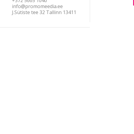
+372 5665 1040
info@promomeedia.ee
J.Sütiste tee 32 Tallinn 13411