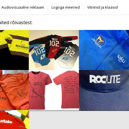
Audiovisuaalne reklaam
Logoga meened
Vitriinid ja klaasid
ted rõivastest: