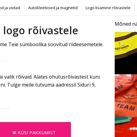
did ja viidad
Autokleebised ja magnetid
Logo lisamine rõivastele
Mõned näi
 logo rõivastele
ime Teie sümboolika soovitud riideesemetele.
i valik rõivaid. Alates ohutusrõivastest kuni
ni. Tulge meile tutvuma aadressil Siduri 9,
KÜSI PAKKUMIST