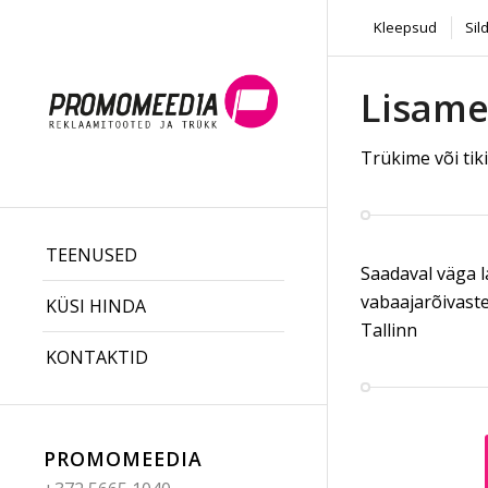
Kleepsud
Sil
Lisame
Trükime või tik
TEENUSED
Saadaval väga la
vabaajarõivaste
KÜSI HINDA
Tallinn
KONTAKTID
PROMOMEEDIA